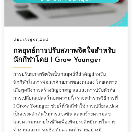
ในโลกของกีฬา ความสามารถทางกายภาพเป็นเพียงส่วนหนึ่ง
ของปริศนา ความยืดหยุ่นทางจิตใจมีความสำคัญไม่แพ้กัน
โดยเฉพาะเมื่อเผชิญกับแรงกดดันจากการแข่งขัน
แพลตฟอร์มนี้มุ่งมั่นที่จะเสริมพลังให้นักกีฬาด้วยเครื่องมือและ
กลยุทธ์ที่พวกเขาต้องการในการจัดการกับความท้าทายของ
Uncategorized
ความเครียดและความวิตกกังวล ไม่ว่าคุณจะเป็นมืออาชีพที่มี
ประสบการณ์หรือมือสมัครเล่นที่มีความหวัง การเข้าใจวิธี
กลยุทธ์การปรับสภาพจิตใจสำหรับ
การจัดการสุขภาพจิตของคุณสามารถเปลี่ยนแปลง
นักกีฬาโดย I Grow Younger
ประสิทธิภาพและความเป็นอยู่ที่ดีโดยรวมของคุณได้
การปรับสภาพจิตใจเป็นกลยุทธ์ที่สำคัญสำหรับ
สำรวจแหล่งข้อมูลมากมายที่ออกแบบมาโดยเฉพาะสำหรับ
นักกีฬาในการพัฒนาศักยภาพของตนเอง โดยเฉพาะ
นักกีฬาที่ต้องการเสริมสร้างความแข็งแกร่งทางจิตใจ ตั้งแต่
เมื่อพูดถึงการสร้างสัญชาตญาณและการปรับตัวต่อ
บทความจากผู้เชี่ยวชาญเกี่ยวกับเทคนิคการมีสติไปจนถึง
การเปลี่ยนแปลง ในบทความนี้ เราจะสำรวจวิธีการที่
เคล็ดลับที่ใช้ได้จริงในการจัดการกับความตื่นเต้นก่อนการ
I Grow Younger ช่วยให้นักกีฬาใช้การเปลี่ยนแปลง
แข่งขัน พื้นที่นี้มีแนวทางที่ครอบคลุมเกี่ยวกับสุขภาพจิตใน
กีฬา เข้าร่วมกับชุมชนที่แบ่งปันความยากลำบากและความ
เป็นแรงผลักดันในการแข่งขัน และสร้างความสุข
สำเร็จของคุณ และค้นพบวิธีการเปลี่ยนความเครียดให้เป็น
และความหมายในชีวิตเพื่อเพิ่มประสิทธิภาพในการ
พันธมิตรที่ทรงพลังในเส้นทางการเป็นนักกีฬาของคุณ
ทำงานและการเผชิญกับความท้าทายอย่างมี