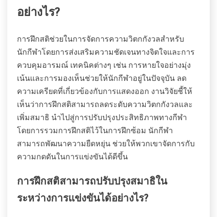
นักกีฬาเผชิญกับความล้มเหลวเป็นประสบการณ์การ
เรียนรู้ ซึ่งช่วยเพิ่มความแข็งแกร่งทางจิตใจของพวกเขา
บทบาทของการฝึกสติในการจัดการ
ความวิตกกังวลสำหรับนักกีฬาเป็น
อย่างไร?
การฝึกสติช่วยในการจัดการความวิตกกังวลสำหรับ