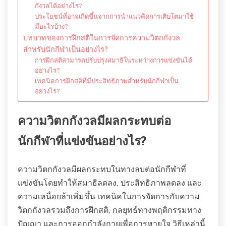
กังวลได้อย่างไร?
ประโยชน์ที่อาจเกิดขึ้นจากการนำแนวคิดการเติบโตมาใช้
มีอะไรบ้าง?
บทบาทของการฝึกสติในการจัดการความวิตกกังวล
สำหรับนักกีฬาเป็นอย่างไร?
การฝึกสติสามารถปรับปรุงสมาธิในระหว่างการแข่งขันได้
อย่างไร?
เทคนิคการฝึกสติที่มีประสิทธิภาพสำหรับนักกีฬาเป็น
อย่างไร?
ความวิตกกังวลมีผลกระทบต่อ
นักกีฬาที่แข่งขันอย่างไร?
ความวิตกกังวลมีผลกระทบในทางลบต่อนักกีฬาที่
แข่งขันโดยทำให้สมาธิลดลง, ประสิทธิภาพลดลง และ
ความเหนื่อยล้าเพิ่มขึ้น เทคนิคในการจัดการกับความ
วิตกกังวลรวมถึงการฝึกสติ, กลยุทธ์ทางพฤติกรรมทาง
ปัญญา และการออกกำลังกายเพื่อการหายใจ วิธีเหล่านี้