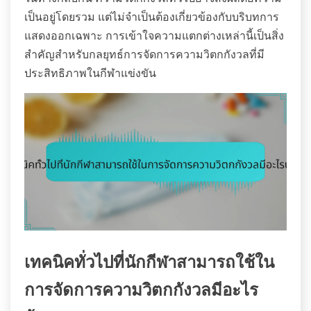
เป็นอยู่โดยรวม แต่ไม่จำเป็นต้องเกี่ยวข้องกับบริบทการ
แสดงออกเฉพาะ การเข้าใจความแตกต่างเหล่านี้เป็นสิ่ง
สำคัญสำหรับกลยุทธ์การจัดการความวิตกกังวลที่มี
ประสิทธิภาพในกีฬาแข่งขัน
เทคนิคทั่วไปที่นักกีฬาสามารถใช้ใน
การจัดการความวิตกกังวลมีอะไร