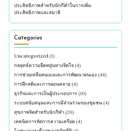
Latest Posts
กลยุทธ์การปรับสภาพจิตใจสำหรับนักกีฬาโดย I
Grow Younger
จิตวิทยาของเงิน PDF: กลยุทธ์สำหรับนักกีฬาในการ
จัดการกับความเครียดและความวิตกกังวล
การรับมือกับความเครียดในฐานะนักกีฬา: เทคนิคที่
มีประสิทธิภาพสำหรับความยืดหยุ่นทางจิตใจและ
ประสิทธิภาพ
กรดไขมันโอเมกา-3 มีบทบาทในการลดความวิตก
กังวลและปรับปรุงสมาธิสำหรับนักกีฬา
การจัดการกับความวิตกกังวลในกีฬา: เทคนิคที่มี
ประสิทธิภาพสำหรับนักกีฬาในการเพิ่ม
ประสิทธิภาพและสมาธิ