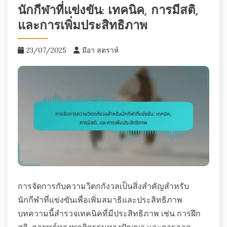
นักกีฬาที่แข่งขัน: เทคนิค, การมีสติ,
และการเพิ่มประสิทธิภาพ
23/07/2025
มีอา สตราห์
การจัดการกับความวิตกกังวลเป็นสิ่งสำคัญสำหรับ
นักกีฬาที่แข่งขันเพื่อเพิ่มสมาธิและประสิทธิภาพ
บทความนี้สำรวจเทคนิคที่มีประสิทธิภาพ เช่น การฝึก