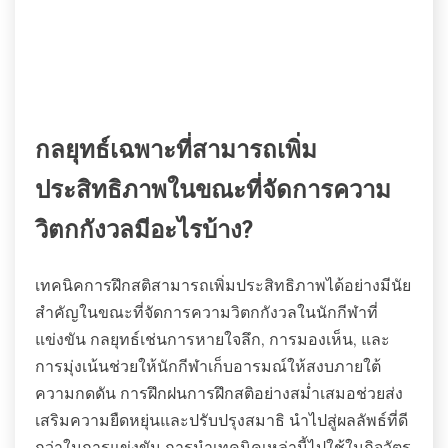
กลยุทธ์เฉพาะที่สามารถเพิ่ม
ประสิทธิภาพในขณะที่จัดการความ
วิตกกังวลมีอะไรบ้าง?
เทคนิคการฝึกสติสามารถเพิ่มประสิทธิภาพได้อย่างมีนัย
สำคัญในขณะที่จัดการความวิตกกังวลในนักกีฬาที่
แข่งขัน กลยุทธ์เช่นการหายใจลึก, การมองเห็น, และ
การมุ่งเน้นช่วยให้นักกีฬาเก็บอารมณ์ให้สงบภายใต้
ความกดดัน การฝึกฝนการฝึกสติอย่างสม่ำเสมอช่วยส่ง
เสริมความยืดหยุ่นและปรับปรุงสมาธิ นำไปสู่ผลลัพธ์ที่ดี
กว่าในการแข่งขัน การนำเทคนิคเหล่านี้ไปใช้ในกิจวัตร