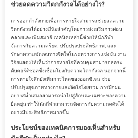
ช่วยลดความวิตกกังวลได้อย่างไร?
การออกกำลังกายเพื่อการหายใจสามารถช่วยลดความ
วิตกกังวลได้อย่างมีนัยสำคัญโดยการส่งเสริมการผ่อน
คลายและเพิ่มสมาธิ เทคนิคเหล่านี้ช่วยให้นักกีฬา
จัดการกับความเครียด, ปรับปรุงประสิทธิภาพ, และ
รักษาความชัดเจนทางจิตใจในระหว่างการแข่งขัน งาน
วิจัยแสดงให้เห็นว่าการหายใจที่ควบคุมสามารถลดระ
ดับคอร์ติซอลซึ่งเชื่อมโยงกับความวิตกกังวล นอกจากนี้
การหายใจลึกยังเพิ่มการไหลของออกซิเจน ช่วย
ปรับปรุงสุขภาพทางกายและจิตใจโดยรวม การฝึกฝน
อย่างสม่ำเสมอสามารถนำไปสู่ลักษณะเฉพาะของความ
ยืดหยุ่น ทำให้นักกีฬาสามารถจัดการกับความกดดันได้
อย่างมีประสิทธิภาพมากขึ้น
ประโยชน์ของเทคนิคการมองเห็นสำหรับ