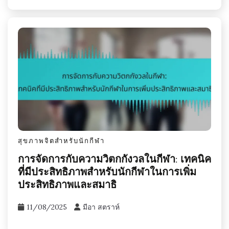
สุขภาพจิตสำหรับนักกีฬา
การรับมือกับความเครียดในฐานะนักกีฬา:
เทคนิคที่มีประสิทธิภาพสำหรับความยืดหยุ่น
ทางจิตใจและประสิทธิภาพ
11/08/2025
มีอา สตราห์