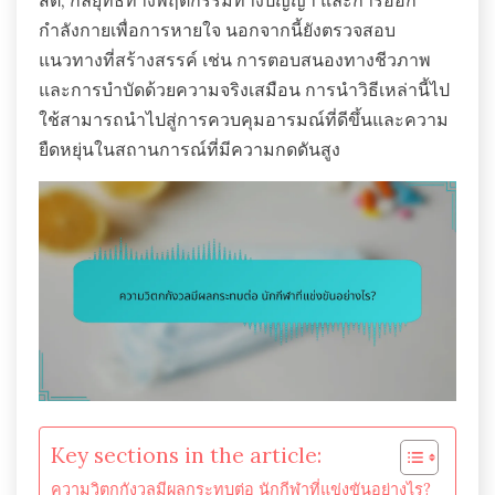
สติ, กลยุทธ์ทางพฤติกรรมทางปัญญา และการออก
กำลังกายเพื่อการหายใจ นอกจากนี้ยังตรวจสอบ
แนวทางที่สร้างสรรค์ เช่น การตอบสนองทางชีวภาพ
และการบำบัดด้วยความจริงเสมือน การนำวิธีเหล่านี้ไป
ใช้สามารถนำไปสู่การควบคุมอารมณ์ที่ดีขึ้นและความ
ยืดหยุ่นในสถานการณ์ที่มีความกดดันสูง
Key sections in the article:
ความวิตกกังวลมีผลกระทบต่อ นักกีฬาที่แข่งขันอย่างไร?