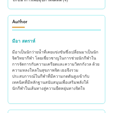
Categories
Uncategorized
(1)
กลยุทธ์ความยืดหยุ่นทางจิตใจ
(4)
การช่วยเหลือตนเองและการพัฒนาตนเอง
(48)
การฝึกสติและการผ่อนคลาย
(4)
ธุรกิจและการเป็นผู้ประกอบการ
(10)
ระบบสนับสนุนและการมีส่วนร่วมของชุมชน
(4)
สุขภาพจิตสำหรับนักกีฬา
(20)
เทคนิคการจัดการความเครียด
(4)
โภชนาการเพื่อสุขภาพจิตที่ดี
(4)
Author