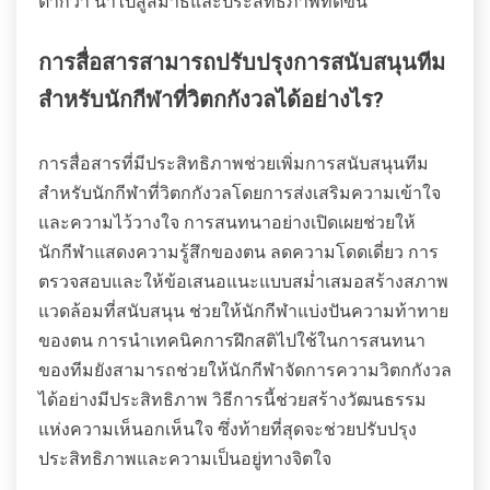
ต่ำกว่า นำไปสู่สมาธิและประสิทธิภาพที่ดีขึ้น
การสื่อสารสามารถปรับปรุงการสนับสนุนทีม
สำหรับนักกีฬาที่วิตกกังวลได้อย่างไร?
การสื่อสารที่มีประสิทธิภาพช่วยเพิ่มการสนับสนุนทีม
สำหรับนักกีฬาที่วิตกกังวลโดยการส่งเสริมความเข้าใจ
และความไว้วางใจ การสนทนาอย่างเปิดเผยช่วยให้
นักกีฬาแสดงความรู้สึกของตน ลดความโดดเดี่ยว การ
ตรวจสอบและให้ข้อเสนอแนะแบบสม่ำเสมอสร้างสภาพ
แวดล้อมที่สนับสนุน ช่วยให้นักกีฬาแบ่งปันความท้าทาย
ของตน การนำเทคนิคการฝึกสติไปใช้ในการสนทนา
ของทีมยังสามารถช่วยให้นักกีฬาจัดการความวิตกกังวล
ได้อย่างมีประสิทธิภาพ วิธีการนี้ช่วยสร้างวัฒนธรรม
แห่งความเห็นอกเห็นใจ ซึ่งท้ายที่สุดจะช่วยปรับปรุง
ประสิทธิภาพและความเป็นอยู่ทางจิตใจ