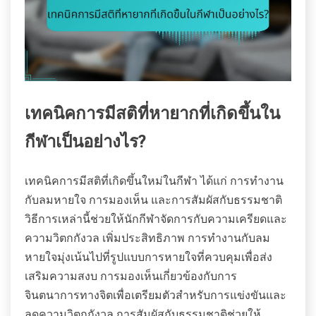
เทคนิคการมีสติที่หายากที่เกิดขึ้นใน
กีฬาเป็นอย่างไร?
เทคนิคการมีสติที่เกิดขึ้นใหม่ในกีฬา ได้แก่ การทำงาน
กับลมหายใจ การมองเห็น และการสัมผัสกับธรรมชาติ
วิธีการเหล่านี้ช่วยให้นักกีฬาจัดการกับความเครียดและ
ความวิตกกังวล เพิ่มประสิทธิภาพ การทำงานกับลม
หายใจมุ่งเน้นไปที่รูปแบบการหายใจที่ควบคุมเพื่อส่ง
เสริมความสงบ การมองเห็นเกี่ยวข้องกับการ
จินตนาการทางจิตเพื่อเตรียมตัวสำหรับการแข่งขันและ
ลดความวิตกกังวล การสัมผัสกับธรรมชาติช่วยให้