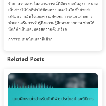
รักษาความสงบในสถานการณ์ที่มีแรงกดดันสูง การมอง
เห็นช่วยให้นักกีฬาได้ซ้อมการแสดงในใจ ซึ่งช่วยส่ง
เสริมความมั่นใจและความชัดเจน การสแกนร่างกาย
ช่วยส่งเสริมการรับรู้ถึงความรู้สึกทางกายภาพ ช่วยให้
นักกีฬาเห็นและปล่อยความตึงเครียด
การรวมเทคนิคเหล่านี้เข้าก
Related Posts