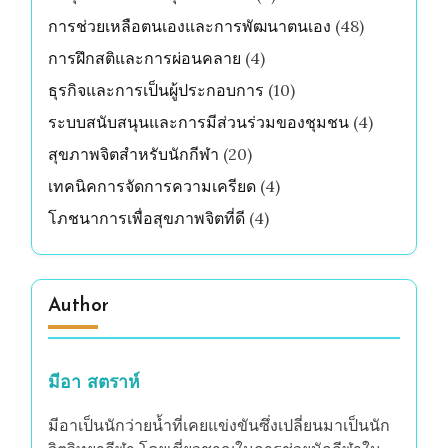
การช่วยเหลือตนเองและการพัฒนาตนเอง
(48)
การฝึกสติและการผ่อนคลาย
(4)
ธุรกิจและการเป็นผู้ประกอบการ
(10)
ระบบสนับสนุนและการมีส่วนร่วมของชุมชน
(4)
สุขภาพจิตสำหรับนักกีฬา
(20)
เทคนิคการจัดการความเครียด
(4)
โภชนาการเพื่อสุขภาพจิตที่ดี
(4)
Author
มีอา สตราห์
มีอาเป็นนักว่ายน้ำที่เคยแข่งขันซึ่งเปลี่ยนมาเป็นนัก