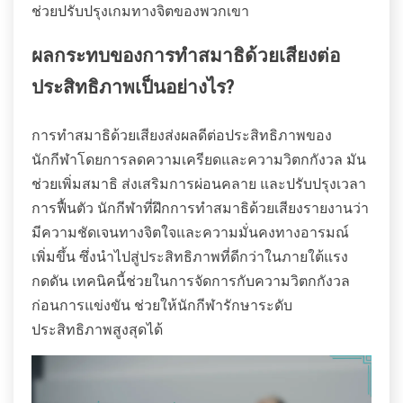
ช่วยปรับปรุงเกมทางจิตของพวกเขา
ผลกระทบของการทำสมาธิด้วยเสียงต่อ
ประสิทธิภาพเป็นอย่างไร?
การทำสมาธิด้วยเสียงส่งผลดีต่อประสิทธิภาพของ
นักกีฬาโดยการลดความเครียดและความวิตกกังวล มัน
ช่วยเพิ่มสมาธิ ส่งเสริมการผ่อนคลาย และปรับปรุงเวลา
การฟื้นตัว นักกีฬาที่ฝึกการทำสมาธิด้วยเสียงรายงานว่า
มีความชัดเจนทางจิตใจและความมั่นคงทางอารมณ์
เพิ่มขึ้น ซึ่งนำไปสู่ประสิทธิภาพที่ดีกว่าในภายใต้แรง
กดดัน เทคนิคนี้ช่วยในการจัดการกับความวิตกกังวล
ก่อนการแข่งขัน ช่วยให้นักกีฬารักษาระดับ
ประสิทธิภาพสูงสุดได้