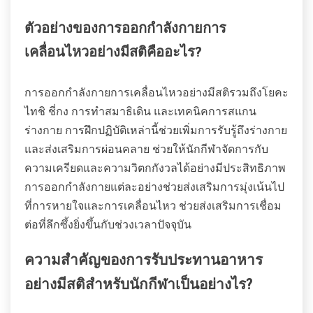
ตัวอย่างของการออกกำลังกายการ
เคลื่อนไหวอย่างมีสติคืออะไร?
การออกกำลังกายการเคลื่อนไหวอย่างมีสติรวมถึงโยคะ
ไทชิ ชี่กง การทำสมาธิเดิน และเทคนิคการสแกน
ร่างกาย การฝึกปฏิบัติเหล่านี้ช่วยเพิ่มการรับรู้ถึงร่างกาย
และส่งเสริมการผ่อนคลาย ช่วยให้นักกีฬาจัดการกับ
ความเครียดและความวิตกกังวลได้อย่างมีประสิทธิภาพ
การออกกำลังกายแต่ละอย่างช่วยส่งเสริมการมุ่งเน้นไป
ที่การหายใจและการเคลื่อนไหว ช่วยส่งเสริมการเชื่อม
ต่อที่ลึกซึ้งยิ่งขึ้นกับช่วงเวลาปัจจุบัน
ความสำคัญของการรับประทานอาหาร
อย่างมีสติสำหรับนักกีฬาเป็นอย่างไร?