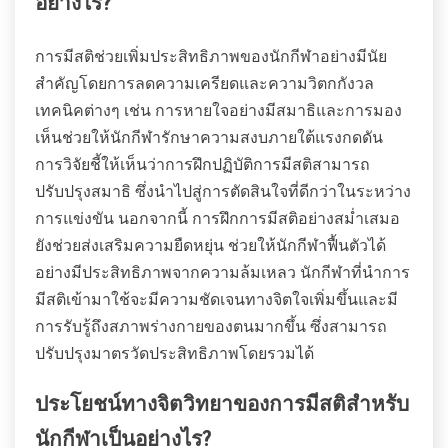
อย่างไร?
การมีสติช่วยเพิ่มประสิทธิภาพของนักกีฬาอย่างมีนัย
สำคัญโดยการลดความเครียดและความวิตกกังวล
เทคนิคต่างๆ เช่น การหายใจอย่างมีสมาธิและการมอง
เห็นช่วยให้นักกีฬารักษาความสงบภายใต้แรงกดดัน
การวิจัยชี้ให้เห็นว่าการฝึกปฏิบัติการมีสติสามารถ
ปรับปรุงสมาธิ ซึ่งนำไปสู่การตัดสินใจที่ดีกว่าในระหว่าง
การแข่งขัน นอกจากนี้ การฝึกการมีสติอย่างสม่ำเสมอ
ยังช่วยส่งเสริมความยืดหยุ่น ช่วยให้นักกีฬาฟื้นตัวได้
อย่างมีประสิทธิภาพจากความล้มเหลว นักกีฬาที่นำการ
มีสติเข้ามาใช้จะมีความชัดเจนทางจิตใจเพิ่มขึ้นและมี
การรับรู้ถึงสภาพร่างกายของตนมากขึ้น ซึ่งสามารถ
ปรับปรุงมาตรวัดประสิทธิภาพโดยรวมได้
ประโยชน์ทางจิตวิทยาของการมีสติสำหรับ
นักกีฬาเป็นอย่างไร?