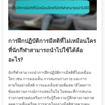
การฝึกปฏิบัติการมีสติที่ไม่เหมือนใคร
ที่นักกีฬาสามารถนำไปใช้ได้คือ
อะไร?
นักกีฬาสามารถนำการฝึกปฏิบัติการมีสติที่ไม่เหมือน
ใคร เช่น การมองเห็น การสแกนร่างกาย และการ
หายใจอย่างมีสติ การมองเห็นช่วยเพิ่มสมาธิโดยการ
ซ้อมสถานการณ์การแสดงในใจ ในขณะที่การสแกน
ร่างกายช่วยส่งเสริมการรับรู้ถึงความรู้สึกทางกายภาพ
ลดความตึงเครียด การหายใจอย่างมีสติช่วยควบคุม