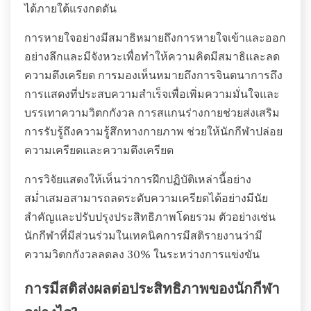
ได้ภายใต้แรงกดดัน
การหายใจอย่างมีสมาธิหมายถึงการหายใจเข้าและออก
อย่างลึกและมีจังหวะเพื่อทำให้ความคิดมีสมาธิและลด
ความตึงเครียด การมองเห็นหมายถึงการจินตนาการถึง
การแสดงที่ประสบความสำเร็จเพื่อเพิ่มความมั่นใจและ
บรรเทาความวิตกกังวล การสแกนร่างกายช่วยส่งเสริม
การรับรู้ถึงความรู้สึกทางกายภาพ ช่วยให้นักกีฬาปล่อย
ความเครียดและความตึงเครียด
การวิจัยแสดงให้เห็นว่าการฝึกปฏิบัติเหล่านี้อย่าง
สม่ำเสมอสามารถลดระดับความเครียดได้อย่างมีนัย
สำคัญและปรับปรุงประสิทธิภาพโดยรวม ตัวอย่างเช่น
นักกีฬาที่มีส่วนร่วมในเทคนิคการมีสติรายงานว่ามี
ความวิตกกังวลลดลง 30% ในระหว่างการแข่งขัน
การมีสติส่งผลต่อประสิทธิภาพของนักกีฬา