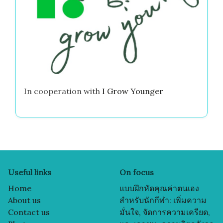
In cooperation with
I Grow Younger
Useful links
On focus
Home
แบบฝึกหัดคุณค่าตนเอง
About us
สำหรับนักกีฬา: เพิ่มความ
Contact us
มั่นใจ, จัดการความเครียด,