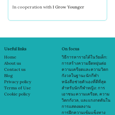
In cooperation with
I Grow Younger
Useful links
On focus
Home
วิธีการหารายได้ในวัยเด็ก:
About us
การสร้างความยืดหยุ่นต่อ
Contact us
ความเครียดและความวิตก
Blog
กังวลในฐานะนักกีฬา
Privacy policy
หนังสือช่วยตัวเองที่ดีที่สุด
Terms of Use
สำหรับนักกีฬาหญิง: การ
Cookie policy
เอาชนะความเครียด, ความ
วิตกกังวล, และแรงกดดันใน
การแสดงผลงาน
การฝึกความเข้มแข็งทาง