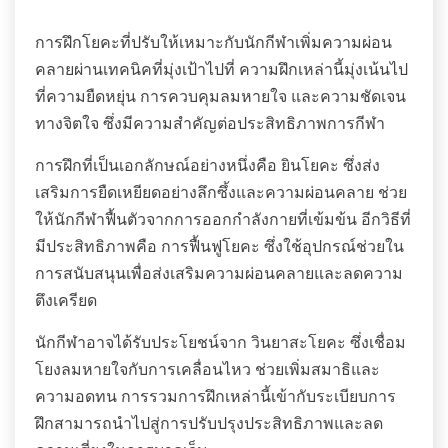
การฝึกโยคะที่ปรับให้เหมาะกับนักกีฬาเพิ่มความผ่อน
คลายผ่านเทคนิคที่มุ่งเป้าไปที่ ความฝึกเหล่านี้มุ่งเน้นไป
ที่ความยืดหยุ่น การควบคุมลมหายใจ และความชัดเจน
ทางจิตใจ ซึ่งมีความสำคัญต่อประสิทธิภาพการกีฬา
การฝึกที่เป็นเอกลักษณ์อย่างหนึ่งคือ ยินโยคะ ซึ่งส่ง
เสริมการยืดเหยียดอย่างลึกซึ้งและความผ่อนคลาย ช่วย
ให้นักกีฬาฟื้นตัวจากการออกกำลังกายที่เข้มข้น อีกวิธีที่
มีประสิทธิภาพคือ การฟื้นฟูโยคะ ซึ่งใช้อุปกรณ์ช่วยใน
การสนับสนุนเพื่อส่งเสริมความผ่อนคลายและลดความ
ตึงเครียด
นักกีฬาอาจได้รับประโยชน์จาก วินยาสะโยคะ ซึ่งเชื่อม
โยงลมหายใจกับการเคลื่อนไหว ช่วยเพิ่มสมาธิและ
ความอดทน การรวมการฝึกเหล่านี้เข้ากับระเบียบการ
ฝึกสามารถนำไปสู่การปรับปรุงประสิทธิภาพและลด