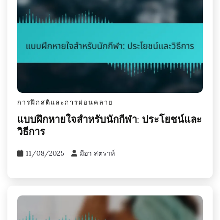
การฝึกสติและการผ่อนคลาย
แบบฝึกหายใจสำหรับนักกีฬา: ประโยชน์และ
วิธีการ
11/08/2025
มีอา สตราห์