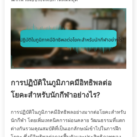
การปฏิบัติในภูมิภาคมีอิทธิพลต่อ
โยคะสำหรับนักกีฬาอย่างไร?
การปฏิบัติในภูมิภาคมีอิทธิพลอย่างมากต่อโยคะสำหรับ
นักกีฬา โดยเพิ่มเทคนิคการผ่อนคลาย วัฒนธรรมที่แตก
ต่างกันรวมคุณสมบัติที่เป็นเอกลักษณ์เข้าไปในการฝึก
โยคะ ซึ่งมีอิทธิพลต่อการฟื้นตัวและประสิทธิภาพของ