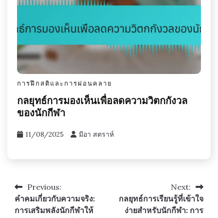
การฝึกสติและการผ่อนคลาย
กลยุทธ์การมองเห็นเพื่อลดความวิตกกังวล
ของนักกีฬา
11/08/2025
มีอา สตราห์
Previous:
Next:
Post
คำคมเกี่ยวกับความจริง:
กลยุทธ์การเรียนรู้ที่เข้าใจ
navigation
การเสริมพลังนักกีฬาให้
ง่ายสำหรับนักกีฬา: การ