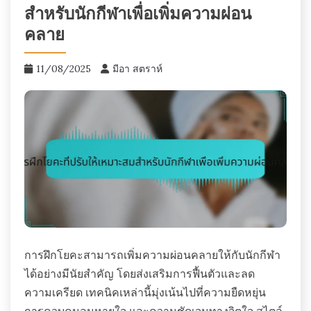
สำหรับนักกีฬาเพื่อเพิ่มความผ่อน
คลาย
11/08/2025
มีอา สตราห์
การฝึกโยคะสามารถเพิ่มความผ่อนคลายให้กับนักกีฬา
ได้อย่างมีนัยสำคัญ โดยส่งเสริมการฟื้นตัวและลด
ความเครียด เทคนิคเหล่านี้มุ่งเน้นไปที่ความยืดหยุ่น