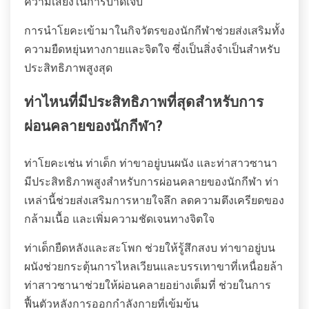
ความเสี่ยงในการบาดเจ็บ
การนำโยคะเข้ามาในกิจวัตรของนักกีฬาช่วยส่งเสริมทั้ง
ความยืดหยุ่นทางกายและจิตใจ ซึ่งเป็นสิ่งจำเป็นสำหรับ
ประสิทธิภาพสูงสุด
ท่าไหนที่มีประสิทธิภาพที่สุดสำหรับการ
ผ่อนคลายของนักกีฬา?
ท่าโยคะเช่น ท่าเด็ก ท่าขาอยู่บนผนัง และท่าสาวซานา
มีประสิทธิภาพสูงสำหรับการผ่อนคลายของนักกีฬา ท่า
เหล่านี้ช่วยส่งเสริมการหายใจลึก ลดความตึงเครียดของ
กล้ามเนื้อ และเพิ่มความชัดเจนทางจิตใจ
ท่าเด็กยืดหลังและสะโพก ช่วยให้รู้สึกสงบ ท่าขาอยู่บน
ผนังช่วยกระตุ้นการไหลเวียนและบรรเทาขาที่เหนื่อยล้า
ท่าสาวซานาช่วยให้ผ่อนคลายอย่างเต็มที่ ช่วยในการ
ฟื้นตัวหลังการออกกำลังกายที่เข้มข้น