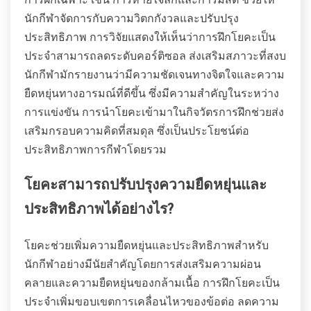
นักกีฬาจัดการกับความวิตกกังวลและปรับปรุง
ประสิทธิภาพ การวิจัยแสดงให้เห็นว่าการฝึกโยคะเป็น
ประจำสามารถลดระดับคอร์ติซอล ส่งเสริมสภาวะที่สงบ
นักกีฬามักรายงานว่ามีความชัดเจนทางจิตใจและความ
ยืดหยุ่นทางอารมณ์ที่ดีขึ้น ซึ่งมีความสำคัญในระหว่าง
การแข่งขัน การนำโยคะเข้ามาในกิจวัตรการฝึกช่วยส่ง
เสริมกรอบความคิดที่สมดุล ซึ่งเป็นประโยชน์ต่อ
ประสิทธิภาพการกีฬาโดยรวม
โยคะสามารถปรับปรุงความยืดหยุ่นและ
ประสิทธิภาพได้อย่างไร?
โยคะช่วยเพิ่มความยืดหยุ่นและประสิทธิภาพสำหรับ
นักกีฬาอย่างมีนัยสำคัญโดยการส่งเสริมความผ่อน
คลายและความยืดหยุ่นของกล้ามเนื้อ การฝึกโยคะเป็น
ประจำเพิ่มขอบเขตการเคลื่อนไหวของข้อต่อ ลดความ