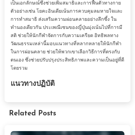
เป็นเอกลักษณ์ซึ่งช่วยเพิ่มสมาธิและการฟื้นตัวทางกาย
ตัวอย่างเช่น โยคะอินเดียเน้นการควบคุมลมหายใจและ
การทำสมาธิ ส่งเสริมความผ่อนคลายอย่างลึกซึ้ง ใน
ทำนองเดียวกัน ประเพณีเซนของญี่ปุ่นมุ่งเน้นไปที่การมี
สติ ช่วยให้นักกีฬาจัดการกับความเครียด อิทธิพลทาง
วัฒนธรรมเหล่านี้มอบแนวทางที่หลากหลายให้นักกีฬา
ในการผ่อนคลาย ช่วยให้พวกเขาเลือกวิธีการที่ตรงกับ
ตนเอง ซึ่งช่วยปรับปรุงประสิทธิภาพและความเป็นอยู่ที่ดี
โดยรวม
แนวทางปฏิบัติ
Related Posts