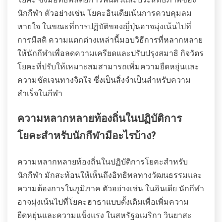
นักกีฬา ตัวอย่างเช่น โยคะอินเดียเน้นการควบคุมลม
หายใจ ในขณะที่การปฏิบัติของญี่ปุ่นอาจมุ่งเน้นไปที่
การมีสติ ความแตกต่างเหล่านี้มอบวิธีการที่หลากหลาย
ให้นักกีฬาเพื่อลดความเครียดและปรับปรุงสมาธิ กิจวัตร
โยคะที่ปรับให้เหมาะสมสามารถเพิ่มความยืดหยุ่นและ
ความชัดเจนทางจิตใจ ซึ่งเป็นสิ่งจำเป็นสำหรับความ
สำเร็จในกีฬา
ความหลากหลายท้องถิ่นในปฏิบัติการ
โยคะสำหรับนักกีฬามีอะไรบ้าง?
ความหลากหลายท้องถิ่นในปฏิบัติการโยคะสำหรับ
นักกีฬา มักสะท้อนให้เห็นถึงอิทธิพลทางวัฒนธรรมและ
ความต้องการในภูมิภาค ตัวอย่างเช่น ในอินเดีย นักกีฬา
อาจมุ่งเน้นไปที่โยคะฮาธาแบบดั้งเดิมเพื่อเพิ่มความ
ยืดหยุ่นและความแข็งแรง ในสหรัฐอเมริกา วินยาสะ